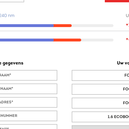
 240 nm
U
+
+
ke gegevens
Uw vo
F
FO
FO
1.6 ECOBO