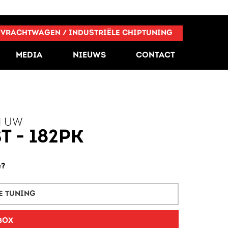
VRACHTWAGEN / INDUSTRIËLE CHIPTUNING
MEDIA
NIEUWS
CONTACT
N UW
 - 182PK
e?
E TUNING
BOX