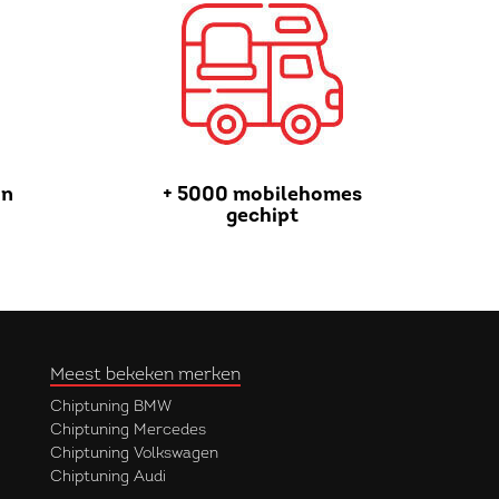
in
+ 5000 mobilehomes
gechipt
Meest bekeken merken
Chiptuning BMW
Chiptuning Mercedes
Chiptuning Volkswagen
Chiptuning Audi