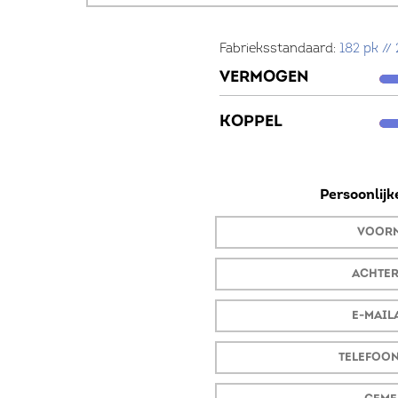
Uw winst
Na tuning
Fabrieksstandaard:
182 pk //
BEPERKT
VERMOGEN
BEPERKT
KOPPEL
Persoonlij