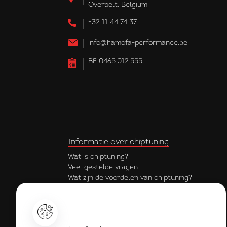
Overpelt, Belgium
+32 11 44 74 37
info@hamofa-performance.be
BE 0465.012.555
Informatie over chiptuning
Wat is chiptuning?
Veel gestelde vragen
Wat zijn de voordelen van chiptuning?
Krijg ik garantie op mijn chiptuning?
Onderdeel van de hamofa groep