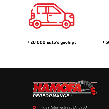
+ 20 000 auto's gechipt
+ 5
Klein Siberiëstraat 1A, 3900