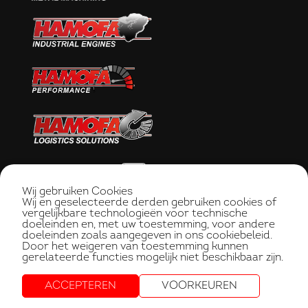
Wij gebruiken Cookies
Wij en geselecteerde derden gebruiken cookies of
vergelijkbare technologieën voor technische
doeleinden en, met uw toestemming, voor andere
doeleinden zoals aangegeven in ons cookiebeleid.
Door het weigeren van toestemming kunnen
gerelateerde functies mogelijk niet beschikbaar zijn.
ACCEPTEREN
VOORKEUREN