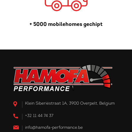
+ 5000 mobilehomes gechipt
Klein Siberiëstraat 1A, 3900 Overpelt, Belgium
+32 11 44 74 37
info@hamofa-performance.be