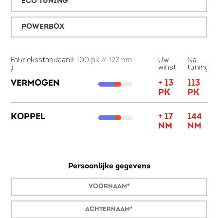
ECO TUNING
POWERBOX
a
Fabrieksstandaard:
100 pk // 127 nm
Uw
Na
Fa
ning
winst
tuning
10
VERMOGEN
+ 13
113
V
K
PK
PK
K
41
KOPPEL
+ 17
144
M
NM
NM
Persoonlijke gegevens