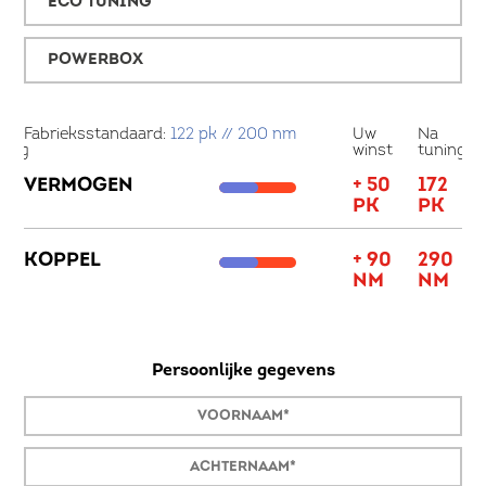
ECO TUNING
POWERBOX
a
Fabrieksstandaard:
122 pk // 200 nm
Uw
Na
Fa
ning
winst
tuning
57
VERMOGEN
+ 50
172
V
K
PK
PK
K
50
KOPPEL
+ 90
290
M
NM
NM
Persoonlijke gegevens