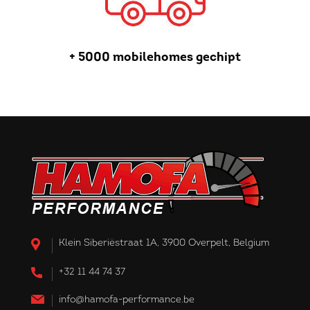
+ 5000 mobilehomes gechipt
Klein Siberiëstraat 1A, 3900 Overpelt, Belgium
+32 11 44 74 37
info@hamofa-performance.be