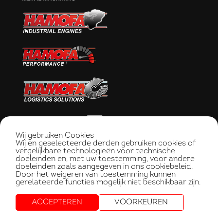
Wij gebruiken Cookies
Wij en geselecteerde derden gebruiken cookies of
vergelijkbare technologieën voor technische
doeleinden en, met uw toestemming, voor andere
doeleinden zoals aangegeven in ons cookiebeleid.
Door het weigeren van toestemming kunnen
gerelateerde functies mogelijk niet beschikbaar zijn.
ACCEPTEREN
VOORKEUREN