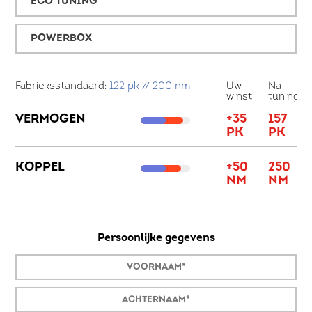
ECO TUNING
POWERBOX
Fabrieksstandaard:
122 pk // 200 nm
Uw
Na
Fa
winst
tuning
VERMOGEN
+35
157
V
PK
PK
KOPPEL
+50
250
K
NM
NM
Persoonlijke gegevens