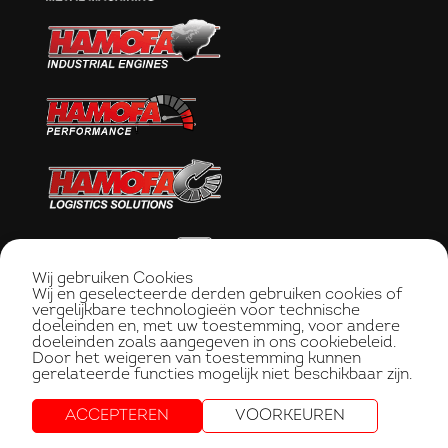
Wij gebruiken Cookies
Wij en geselecteerde derden gebruiken cookies of
vergelijkbare technologieën voor technische
doeleinden en, met uw toestemming, voor andere
doeleinden zoals aangegeven in ons cookiebeleid.
Door het weigeren van toestemming kunnen
gerelateerde functies mogelijk niet beschikbaar zijn.
ACCEPTEREN
VOORKEUREN