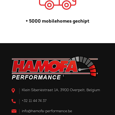
+ 5000 mobilehomes gechipt
Klein Siberiëstraat 1A, 3900 Overpelt, Belgium
+32 11 44 74 37
info@hamofa-performance.be