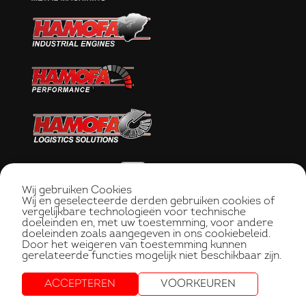
Wij gebruiken Cookies
Wij en geselecteerde derden gebruiken cookies of
vergelijkbare technologieën voor technische
doeleinden en, met uw toestemming, voor andere
doeleinden zoals aangegeven in ons cookiebeleid.
Door het weigeren van toestemming kunnen
gerelateerde functies mogelijk niet beschikbaar zijn.
ACCEPTEREN
VOORKEUREN