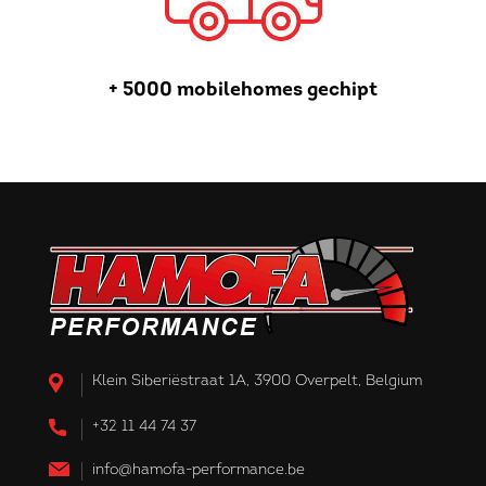
+ 5000 mobilehomes gechipt
Klein Siberiëstraat 1A, 3900 Overpelt, Belgium
+32 11 44 74 37
info@hamofa-performance.be