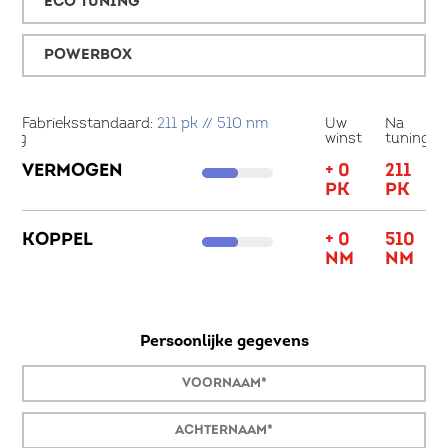
ECO TUNING
POWERBOX
a
Fabrieksstandaard:
211 pk // 510 nm
Uw
Na
Fa
ning
winst
tuning
56
VERMOGEN
+ 0
211
V
K
PK
PK
K
65
KOPPEL
+ 0
510
M
NM
NM
Persoonlijke gegevens