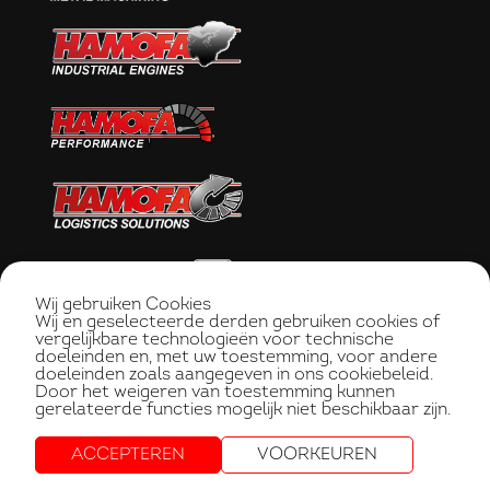
Wij gebruiken Cookies
Wij en geselecteerde derden gebruiken cookies of
vergelijkbare technologieën voor technische
doeleinden en, met uw toestemming, voor andere
doeleinden zoals aangegeven in ons cookiebeleid.
Door het weigeren van toestemming kunnen
gerelateerde functies mogelijk niet beschikbaar zijn.
ACCEPTEREN
VOORKEUREN