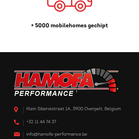
+ 5000 mobilehomes gechipt
Klein Siberiëstraat 1A, 3900 Overpelt, Belgium
+32 11 44 74 37
info@hamofa-performance.be