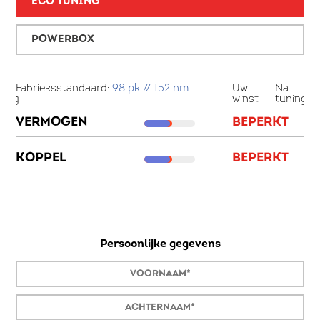
ECO TUNING
POWERBOX
a
Fabrieksstandaard:
98 pk // 152 nm
Uw
Na
Fa
ning
winst
tuning
8
VERMOGEN
BEPERKT
V
K
KOPPEL
BEPERKT
52
K
M
Persoonlijke gegevens