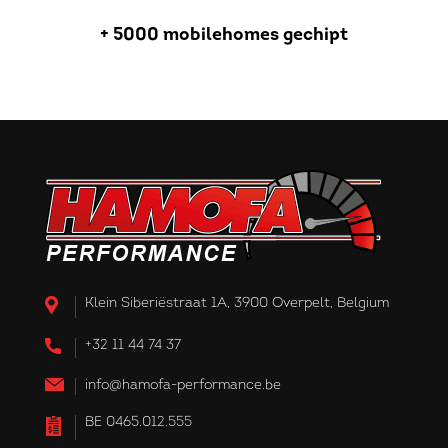
+ 5000 mobilehomes gechipt
Klein Siberiëstraat 1A, 3900 Overpelt, Belgium
+32 11 44 74 37
info@hamofa-performance.be
BE 0465.012.555