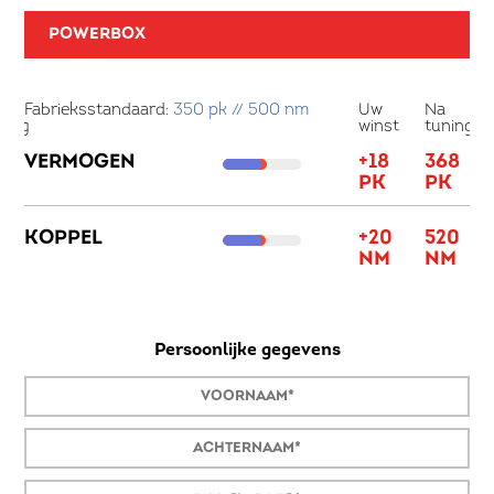
POWERBOX
a
Fabrieksstandaard:
350 pk // 500 nm
Uw
Na
ning
winst
tuning
T
VERMOGEN
+18
368
PK
PK
T
KOPPEL
+20
520
NM
NM
Persoonlijke gegevens