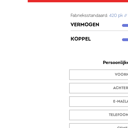
Uw winst
Na tuning
Fabrieksstandaard:
420 pk /
+ 20 PK
440 PK
VERMOGEN
+ 20 NM
440 NM
KOPPEL
Persoonlij