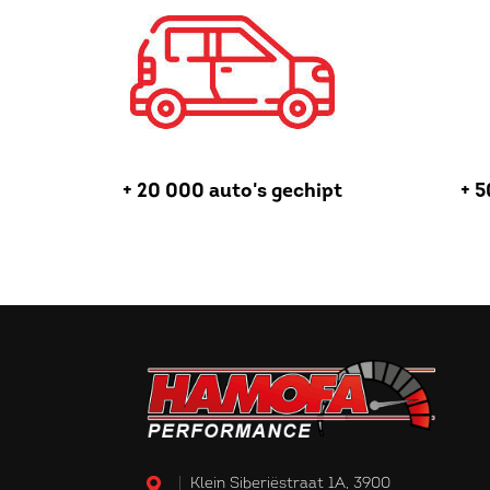
+ 20 000 auto's gechipt
+ 5
Klein Siberiëstraat 1A, 3900