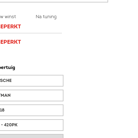
w winst
Na tuning
Fabrieksstandaard:
420 pk // 420 
EPERKT
VERMOGEN
EPERKT
KOPPEL
ertuig
SCHE
YMAN
18
 - 420PK