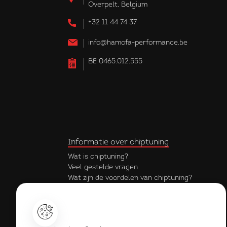
Overpelt, Belgium
+32 11 44 74 37
info@hamofa-performance.be
BE 0465.012.555
Informatie over chiptuning
Wat is chiptuning?
Veel gestelde vragen
Wat zijn de voordelen van chiptuning?
Krijg ik garantie op mijn chiptuning?
Onderdeel van de hamofa groep