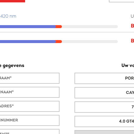
/ 420 nm
U
B
B
ke gegevens
Uw vo
POR
CA
7
4.0 GT4