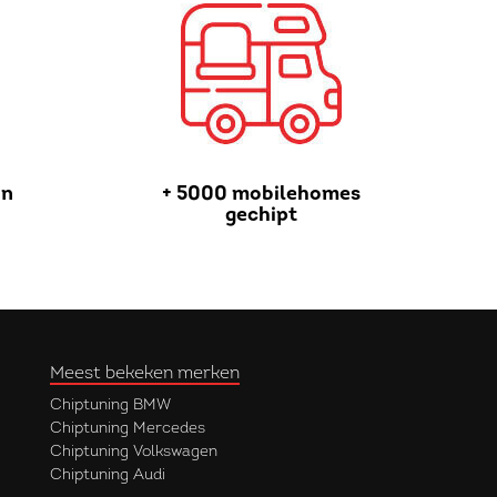
in
+ 5000 mobilehomes
gechipt
Meest bekeken merken
Chiptuning BMW
Chiptuning Mercedes
Chiptuning Volkswagen
Chiptuning Audi