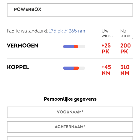
POWERBOX
Fabrieksstandaard:
175 pk // 265 nm
Uw
Na
Fa
winst
tuning
VERMOGEN
+25
200
V
PK
PK
KOPPEL
+45
310
K
NM
NM
Persoonlijke gegevens