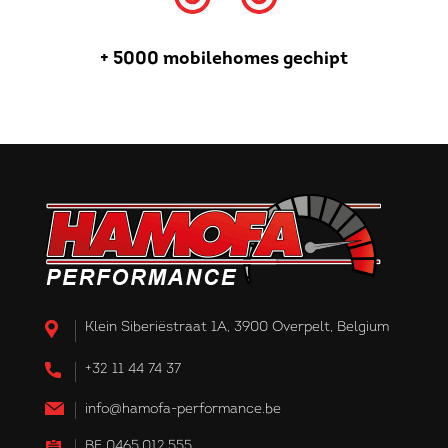
+ 5000 mobilehomes gechipt
Klein Siberiëstraat 1A, 3900 Overpelt, Belgium
+32 11 44 74 37
info@hamofa-performance.be
BE 0465.012.555