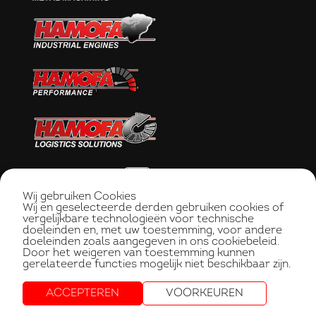
Wij gebruiken Cookies
Wij en geselecteerde derden gebruiken cookies of
vergelijkbare technologieën voor technische
doeleinden en, met uw toestemming, voor andere
doeleinden zoals aangegeven in ons cookiebeleid.
Door het weigeren van toestemming kunnen
gerelateerde functies mogelijk niet beschikbaar zijn.
ACCEPTEREN
VOORKEUREN