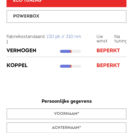
ECO TUNING
POWERBOX
a
Fabrieksstandaard:
130 pk // 310 nm
Uw
Na
Fa
ning
winst
tuning
67
VERMOGEN
BEPERKT
V
K
KOPPEL
BEPERKT
85
K
M
Persoonlijke gegevens