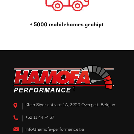
+ 5000 mobilehomes gechipt
Klein Siberiëstraat 1A, 3900 Overpelt, Belgium
+32 11 44 74 37
info@hamofa-performance.be