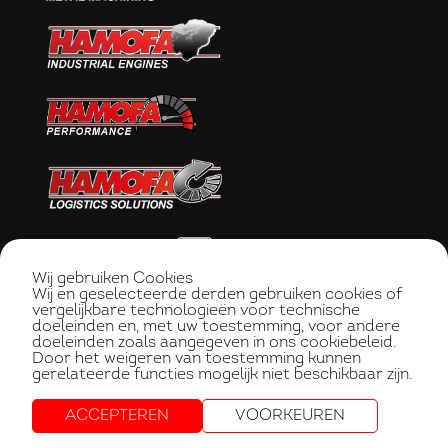
Wij gebruiken Cookies
Wij en geselecteerde derden gebruiken cookies of
vergelijkbare technologieën voor technische
doeleinden en, met uw toestemming, voor andere
doeleinden zoals aangegeven in ons cookiebeleid.
Door het weigeren van toestemming kunnen
gerelateerde functies mogelijk niet beschikbaar zijn.
ACCEPTEREN
VOORKEUREN