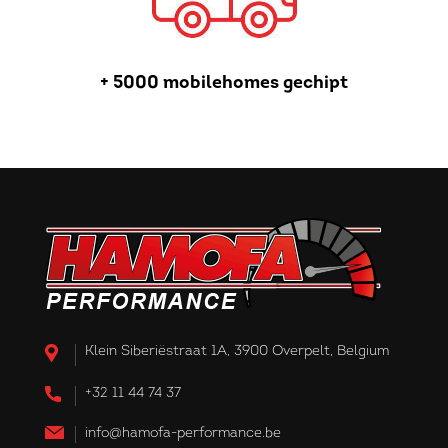
+ 5000 mobilehomes gechipt
Klein Siberiëstraat 1A, 3900 Overpelt, Belgium
+32 11 44 74 37
info@hamofa-performance.be