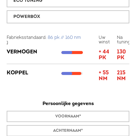
ECO TUNING
POWERBOX
a
Fabrieksstandaard:
86 pk // 160 nm
Uw
Na
Fa
ning
winst
tuning
14
VERMOGEN
+ 44
130
V
K
PK
PK
K
05
KOPPEL
+ 55
215
M
NM
NM
Persoonlijke gegevens