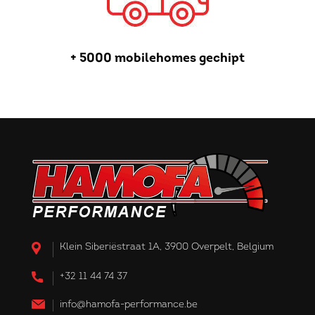
+ 5000 mobilehomes gechipt
Klein Siberiëstraat 1A, 3900 Overpelt, Belgium
+32 11 44 74 37
info@hamofa-performance.be