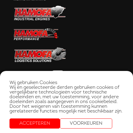
Wij gebruiken Cookies
Wij en geselecteerde derden gebruiken cookies of
vergelijkbare technologieën voor technische
doeleinden en, met uw toestemming, voor andere
doeleinden zoals aangegeven in ons cookiebeleid.
Door het weigeren van toestemming kunnen
gerelateerde functies mogelijk niet beschikbaar zijn.
ACCEPTEREN
VOORKEUREN