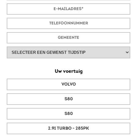
Uw voertuig
VOLVO
S80
S80
2.9I TURBO - 285PK