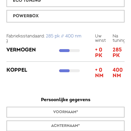
ECO TUNING
POWERBOX
a
Fabrieksstandaard:
285 pk // 400 nm
Uw
Na
Fa
ning
winst
tuning
16
VERMOGEN
+ 0
285
V
K
PK
PK
K
48
KOPPEL
+ 0
400
M
NM
NM
Persoonlijke gegevens