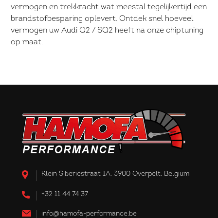
vermogen en trekkracht wat meestal tegelijkertijd een
brandstofbesparing oplevert. Ontdek snel hoeveel
vermogen uw Audi Q2 / SQ2 heeft na onze chiptuning
op maat.
Klein Siberiëstraat 1A, 3900 Overpelt, Belgium
+32 11 44 74 37
info@hamofa-performance.be