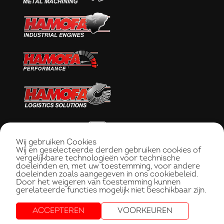
Wij gebruiken Cookies
Wij en geselecteerde derden gebruiken cookies of
vergelijkbare technologieën voor technische
doeleinden en, met uw toestemming, voor andere
doeleinden zoals aangegeven in ons cookiebeleid.
Door het weigeren van toestemming kunnen
gerelateerde functies mogelijk niet beschikbaar zijn.
ACCEPTEREN
VOORKEUREN