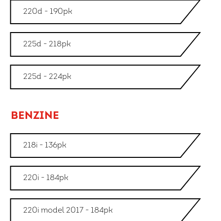
220d - 190pk
225d - 218pk
225d - 224pk
BENZINE
218i - 136pk
220i - 184pk
220i model 2017 - 184pk