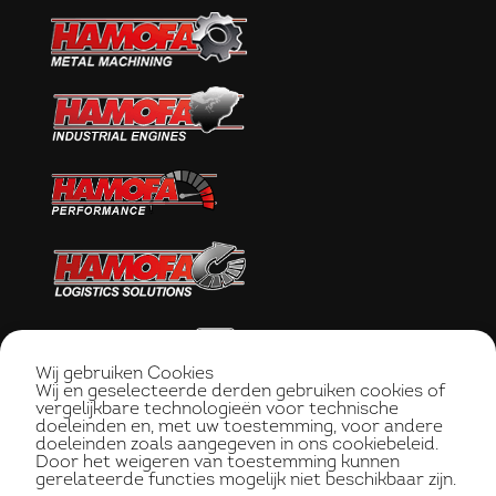
Wij gebruiken Cookies
Wij en geselecteerde derden gebruiken cookies of
vergelijkbare technologieën voor technische
doeleinden en, met uw toestemming, voor andere
doeleinden zoals aangegeven in ons cookiebeleid.
Door het weigeren van toestemming kunnen
gerelateerde functies mogelijk niet beschikbaar zijn.