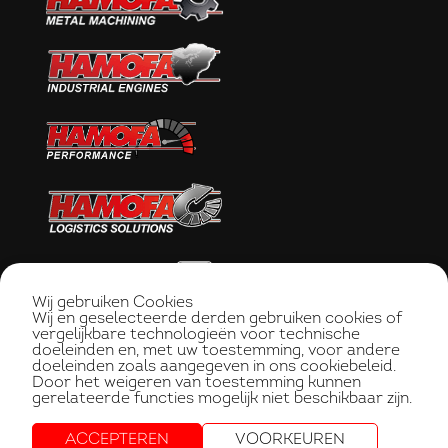
Wij gebruiken Cookies
Wij en geselecteerde derden gebruiken cookies of
vergelijkbare technologieën voor technische
doeleinden en, met uw toestemming, voor andere
doeleinden zoals aangegeven in ons cookiebeleid.
Door het weigeren van toestemming kunnen
gerelateerde functies mogelijk niet beschikbaar zijn.
ACCEPTEREN
VOORKEUREN