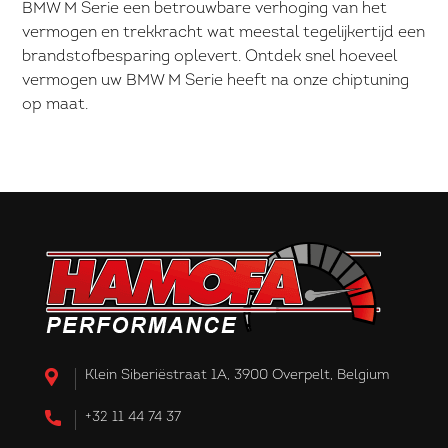
BMW M Serie een betrouwbare verhoging van het
vermogen en trekkracht wat meestal tegelijkertijd een
brandstofbesparing oplevert. Ontdek snel hoeveel
vermogen uw BMW M Serie heeft na onze chiptuning
op maat.
Klein Siberiëstraat 1A, 3900 Overpelt, Belgium
+32 11 44 74 37