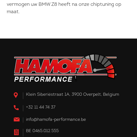
vermogen uw BMW Z8 heeft na onze chiptuning op
maat.
Klein Siberiëstraat 1A, 3900 Overpelt, Belgium
+32 11 44 74 37
info@hamofa-performance.be
BE 0465.012.555