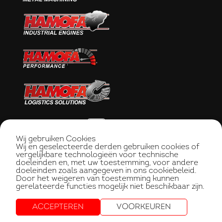
Wij gebruiken Cookies
Wij en geselecteerde derden gebruiken cookies of
vergelijkbare technologieën voor technische
doeleinden en, met uw toestemming, voor andere
doeleinden zoals aangegeven in ons cookiebeleid.
Door het weigeren van toestemming kunnen
gerelateerde functies mogelijk niet beschikbaar zijn.
ACCEPTEREN
VOORKEUREN