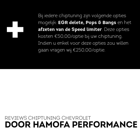
Bij iedere chiptuning zijn volgende opties
mogelijk:
EGR delete, Pops & Bangs
en het
afzeten van de Speed limiter
. Deze opties
kosten €50,00/optie bij uw chiptuning.
Indien u enkel voor deze opties zou willen
gaan vragen wij €250,00/optie.
REVIEWS CHIPTUNING CHEVROLET
DOOR HAMOFA PERFORMANCE