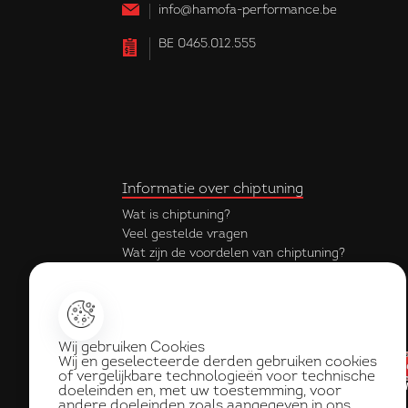
info@hamofa-performance.be
BE 0465.012.555
Informatie over chiptuning
Wat is chiptuning?
Veel gestelde vragen
Wat zijn de voordelen van chiptuning?
Krijg ik garantie op mijn chiptuning?
Onderdeel van de hamofa groep
Wij gebruiken Cookies
Wij en geselecteerde derden gebruiken cookies
of vergelijkbare technologieën voor technische
doeleinden en, met uw toestemming, voor
andere doeleinden zoals aangegeven in ons