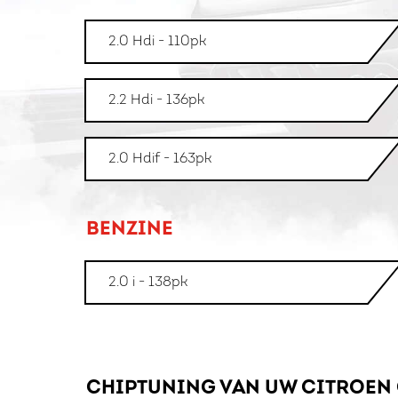
2.0 Hdi - 110pk
2.2 Hdi - 136pk
2.0 Hdif - 163pk
BENZINE
2.0 i - 138pk
CHIPTUNING VAN UW CITROEN