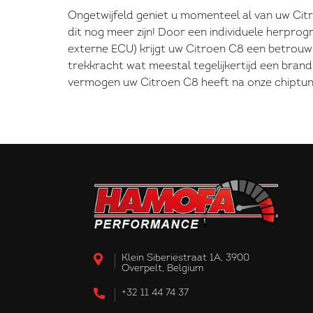
Ongetwijfeld geniet u momenteel al van uw Cit
dit nog meer zijn! Door een individuele herpro
externe ECU) krijgt uw Citroen C8 een betrou
trekkracht wat meestal tegelijkertijd een bran
vermogen uw Citroen C8 heeft na onze chiptun
Klein Siberiëstraat 1A, 3900
Overpelt, Belgium
+32 11 44 74 37