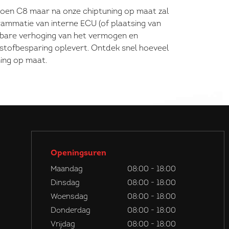
roen C8 maar na onze chiptuning op maat zal
grammatie van interne ECU (of plaatsing van
wbare verhoging van het vermogen en
dstofbesparing oplevert. Ontdek snel hoeveel
ing op maat.
Openingsuren
Maandag
08:00 - 18:00
Dinsdag
08:00 - 18:00
Woensdag
08:00 - 18:00
Donderdag
08:00 - 18:00
Vrijdag
08:00 - 18:00