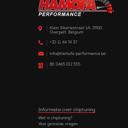
Klein Siberiëstraat 1A, 3900
Overpelt, Belgium
+32 11 44 74 37
info@hamofa-performance.be
BE 0465.012.555
Informatie over chiptuning
Wat is chiptuning?
Veel gestelde vragen