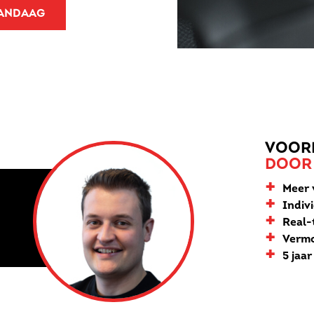
VANDAAG
VOOR
DOOR
+
Meer 
+
Indiv
+
Real-t
+
Vermo
+
5 jaa