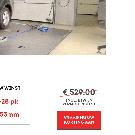
W WINST
€ 529.00
+28 pk
INCL. BTW EN
VERMOGENSTEST
+53 nm
VRAAG NU UW
KORTING AAN