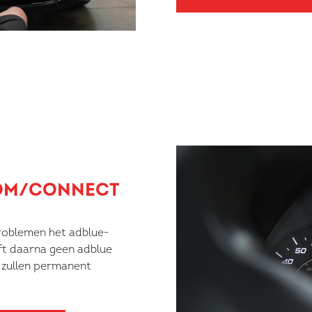
OM/CONNECT
problemen het adblue-
ft daarna geen adblue
 zullen permanent