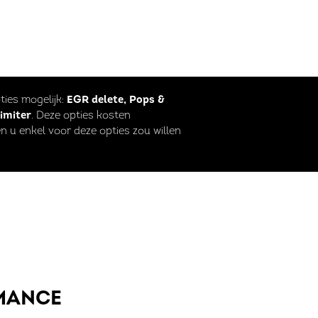
pties mogelijk:
EGR delete, Pops &
limiter
. Deze opties kosten
n u enkel voor deze opties zou willen
MANCE