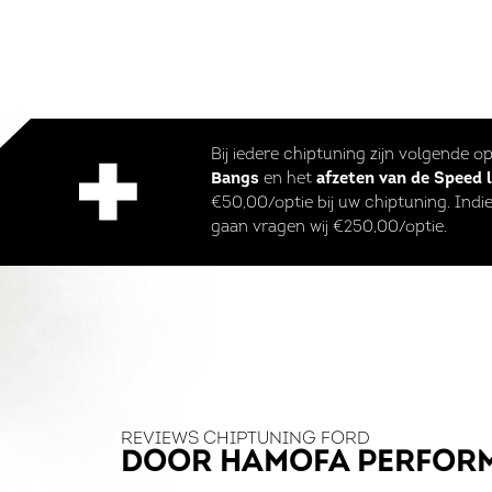
Bij iedere chiptuning zijn volgende o
Bangs
en het
afzeten van de Speed 
€50,00/optie bij uw chiptuning. Indie
gaan vragen wij €250,00/optie.
REVIEWS CHIPTUNING FORD
DOOR HAMOFA PERFOR