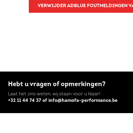
VERWIJDER ADBLUE FOUTMELDINGEN 
Hebt u vragen of opmerkingen?
Laat het ons weten, wij staan voor u klaar!
+32 11 44 74 37 of info@hamofa-performance.be