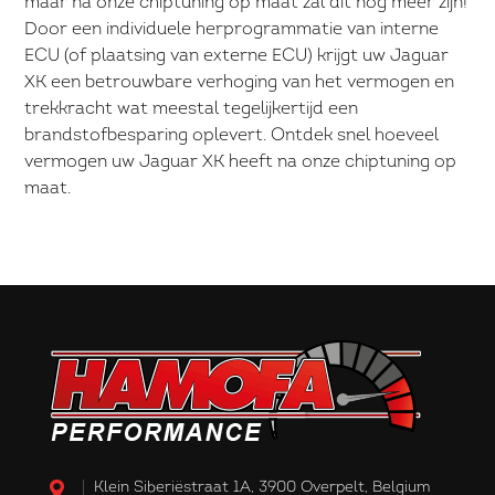
maar na onze chiptuning op maat zal dit nog meer zijn!
Door een individuele herprogrammatie van interne
ECU (of plaatsing van externe ECU) krijgt uw Jaguar
XK een betrouwbare verhoging van het vermogen en
trekkracht wat meestal tegelijkertijd een
brandstofbesparing oplevert. Ontdek snel hoeveel
vermogen uw Jaguar XK heeft na onze chiptuning op
maat.
Klein Siberiëstraat 1A, 3900 Overpelt, Belgium