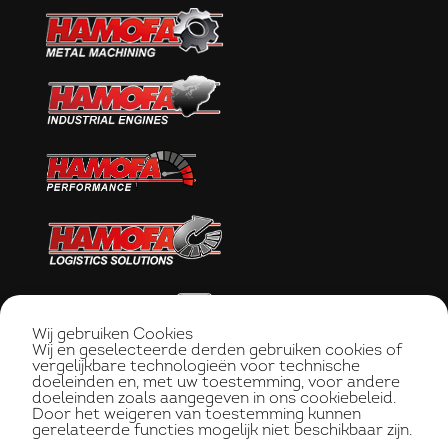
Wij gebruiken Cookies
Wij en geselecteerde derden gebruiken cookies of
vergelijkbare technologieën voor technische
doeleinden en, met uw toestemming, voor andere
doeleinden zoals aangegeven in ons cookiebeleid.
Door het weigeren van toestemming kunnen
gerelateerde functies mogelijk niet beschikbaar zijn.