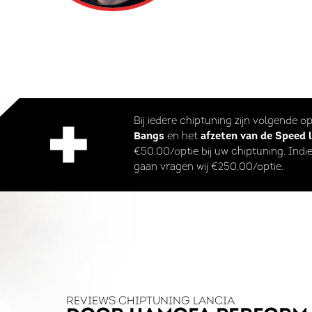
Bij iedere chiptuning zijn volgende o
Bangs
en het
afzeten van de Speed 
€50,00/optie bij uw chiptuning. Indie
gaan vragen wij €250,00/optie.
REVIEWS CHIPTUNING LANCIA