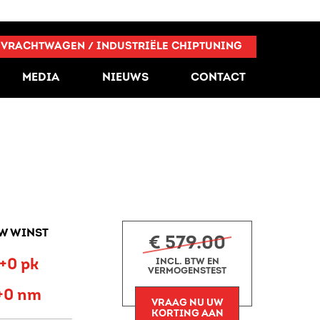
VRACHTWAGEN / INDUSTRIËLE CHIPTUNING
MEDIA
NIEUWS
CONTACT
W WINST
€ 579.00
+0 pk
INCL. BTW EN
VERMOGENSTEST
+0 nm
VRAAG NU UW
KORTING AAN