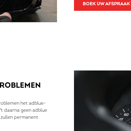
BOEK UW AFSPRAAK
ROBLEMEN
problemen het adblue-
ft daarna geen adblue
 zullen permanent