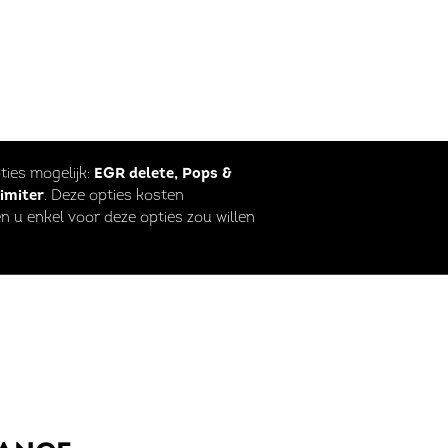
pties mogelijk:
EGR delete, Pops &
limiter
. Deze opties kosten
n u enkel voor deze opties zou willen