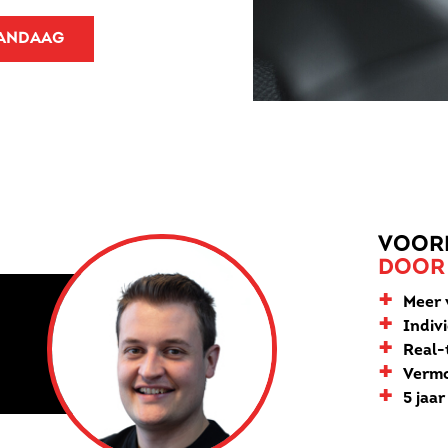
VANDAAG
VOOR
DOOR
+
Meer 
+
Indiv
+
Real-t
+
Vermo
+
5 jaa