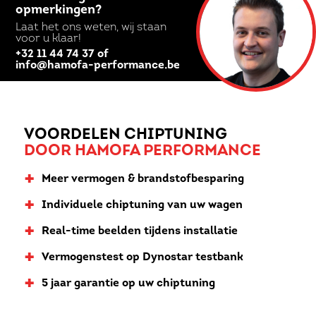
opmerkingen?
Laat het ons weten, wij staan
voor u klaar!
+32 11 44 74 37 of
info@hamofa-performance.be
VOORDELEN CHIPTUNING
DOOR HAMOFA PERFORMANCE
+
Meer vermogen & brandstofbesparing
+
Individuele chiptuning van uw wagen
+
Real-time beelden tijdens installatie
+
Vermogenstest op Dynostar testbank
+
5 jaar garantie op uw chiptuning