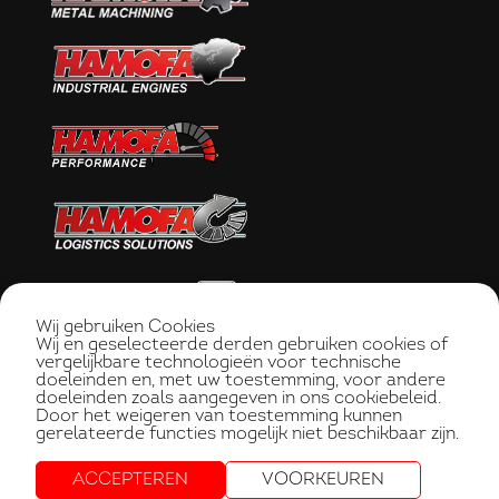
Wij gebruiken Cookies
Wij en geselecteerde derden gebruiken cookies of
vergelijkbare technologieën voor technische
doeleinden en, met uw toestemming, voor andere
doeleinden zoals aangegeven in ons cookiebeleid.
Door het weigeren van toestemming kunnen
gerelateerde functies mogelijk niet beschikbaar zijn.
ACCEPTEREN
VOORKEUREN