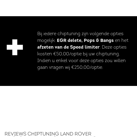
Bij iedere chiptuning zijn volgende opties
mogelijk:
EGR delete, Pops & Bangs
en het
afzeten van de Speed limiter
. Deze opties
kosten €50,00/optie bij uw chiptuning.
Indien u enkel voor deze opties zou willen
gaan vragen wij €250,00/optie.
REVIEWS CHIPTUNING LAND ROVER