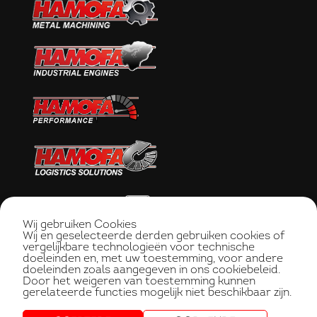
Wij gebruiken Cookies
Wij en geselecteerde derden gebruiken cookies of
vergelijkbare technologieën voor technische
doeleinden en, met uw toestemming, voor andere
doeleinden zoals aangegeven in ons cookiebeleid.
Door het weigeren van toestemming kunnen
gerelateerde functies mogelijk niet beschikbaar zijn.