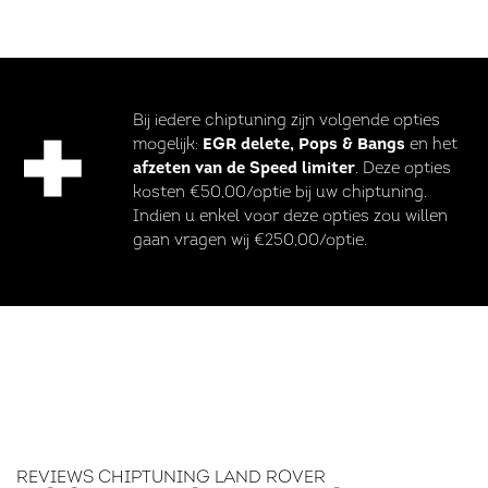
Bij iedere chiptuning zijn volgende opties
mogelijk:
EGR delete, Pops & Bangs
en het
afzeten van de Speed limiter
. Deze opties
kosten €50,00/optie bij uw chiptuning.
Indien u enkel voor deze opties zou willen
gaan vragen wij €250,00/optie.
REVIEWS CHIPTUNING LAND ROVER