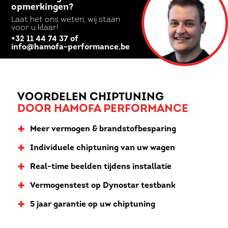
opmerkingen?
Laat het ons weten, wij staan
voor u klaar!
+32 11 44 74 37 of
info@hamofa-performance.be
VOORDELEN CHIPTUNING
DOOR HAMOFA PERFORMANCE
+
Meer vermogen & brandstofbesparing
+
Individuele chiptuning van uw wagen
+
Real-time beelden tijdens installatie
+
Vermogenstest op Dynostar testbank
+
5 jaar garantie op uw chiptuning