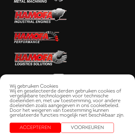
Wij gebruiken Cookies
Wij en geselecteerde derden gebruiken cookies of
vergelijkbare technologieën voor technische
doeleinden en, met uw toestemming, voor andere
doeleinden zoals aangegeven in ons cookiebeleid.
Door het weigeren van toestemming kunnen
gerelateerde functies mogelijk niet beschikbaar zijn.
ACCEPTEREN
VOORKEUREN