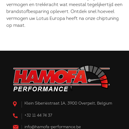
vermogen en trekkracht wat meestal tegelijkertijd een
brandstofbesparing oplevert. Ontdek snel hoeveel
vermogen uw Lotus Europa heeft na onze chiptuning
op maat.
Klein Siberiëstraat 1A, 3900 Overpelt, Belgium
+32 11 44 74 37
info@hamofa-performance.be