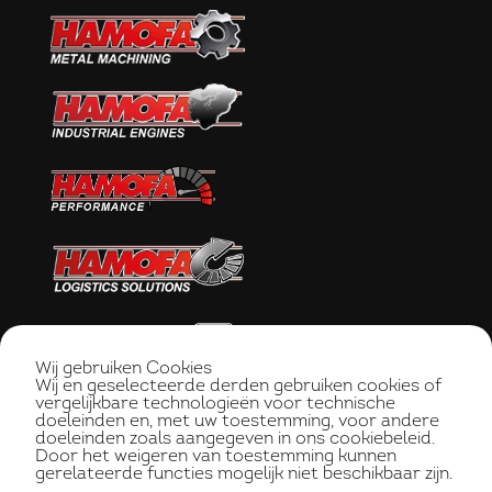
Wij gebruiken Cookies
Wij en geselecteerde derden gebruiken cookies of
vergelijkbare technologieën voor technische
doeleinden en, met uw toestemming, voor andere
doeleinden zoals aangegeven in ons cookiebeleid.
Door het weigeren van toestemming kunnen
gerelateerde functies mogelijk niet beschikbaar zijn.