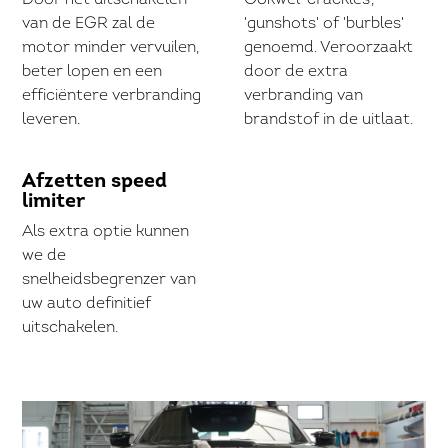
Door het uitschakelen
Ookwel 'crackles',
van de EGR zal de
'gunshots' of 'burbles'
motor minder vervuilen,
genoemd. Veroorzaakt
beter lopen en een
door de extra
efficiëntere verbranding
verbranding van
leveren.
brandstof in de uitlaat.
Afzetten speed
limiter
Als extra optie kunnen
we de
snelheidsbegrenzer van
uw auto definitief
uitschakelen.