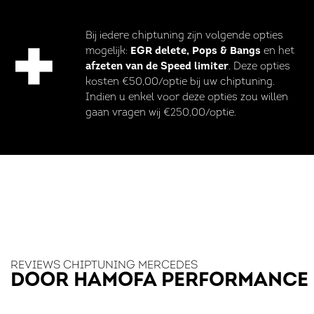
Bij iedere chiptuning zijn volgende opties
mogelijk:
EGR delete, Pops & Bangs
en het
afzeten van de Speed limiter
. Deze opties
kosten €50,00/optie bij uw chiptuning.
Indien u enkel voor deze opties zou willen
gaan vragen wij €250,00/optie.
REVIEWS CHIPTUNING MERCEDES
DOOR HAMOFA PERFORMANCE