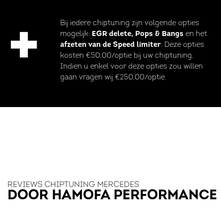
Bij iedere chiptuning zijn volgende opties
mogelijk:
EGR delete, Pops & Bangs
en het
afzeten van de Speed limiter
. Deze opties
kosten €50,00/optie bij uw chiptuning.
Indien u enkel voor deze opties zou willen
gaan vragen wij €250,00/optie.
REVIEWS CHIPTUNING MERCEDES
DOOR HAMOFA PERFORMANCE