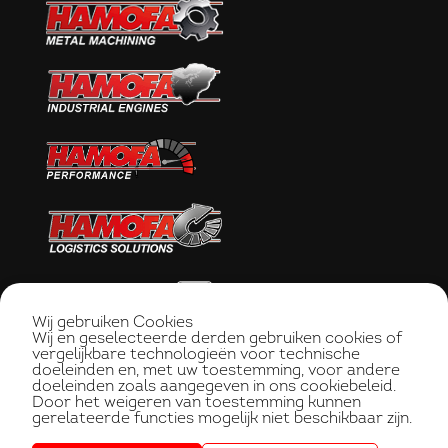
Wij gebruiken Cookies
Wij en geselecteerde derden gebruiken cookies of
vergelijkbare technologieën voor technische
doeleinden en, met uw toestemming, voor andere
doeleinden zoals aangegeven in ons cookiebeleid.
Door het weigeren van toestemming kunnen
gerelateerde functies mogelijk niet beschikbaar zijn.