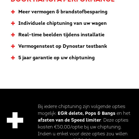
+
Meer vermogen & brandstofbesparing
+
Individuele chiptuning van uw wagen
+
Real-time beelden tijdens installatie
+
Vermogenstest op Dynostar testbank
+
5 jaar garantie op uw chiptuning
Bij iedere chiptuning zijn volgende opties
mogelijk:
EGR delete, Pops & Bangs
en het
afzeten van de Speed limiter
. Deze opties
kosten €50,00/optie bij uw chiptuning.
Indien u enkel voor deze opties zou willen