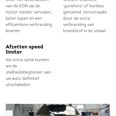
Door het uitschakelen
Ookwel 'crackles',
van de EGR zal de
'gunshots' of 'burbles'
motor minder vervuilen,
genoemd. Veroorzaakt
beter lopen en een
door de extra
efficiëntere verbranding
verbranding van
leveren.
brandstof in de uitlaat.
Afzetten speed
limiter
Als extra optie kunnen
we de
snelheidsbegrenzer van
uw auto definitief
uitschakelen.