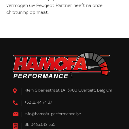
vermogen uw Peugeot Partner heeft na onze
chiptuning op maat.
Klein Siberiëstraat 1A, 3900 Overpelt, Belgium
+32 11 44 74 37
info@hamofa-performance.be
BE 0465.012.555