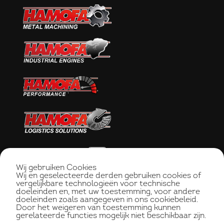
Wij gebruiken Cookies
Wij en geselecteerde derden gebruiken cookies of
vergelijkbare technologieën voor technische
doeleinden en, met uw toestemming, voor andere
doeleinden zoals aangegeven in ons cookiebeleid.
Door het weigeren van toestemming kunnen
gerelateerde functies mogelijk niet beschikbaar zijn.