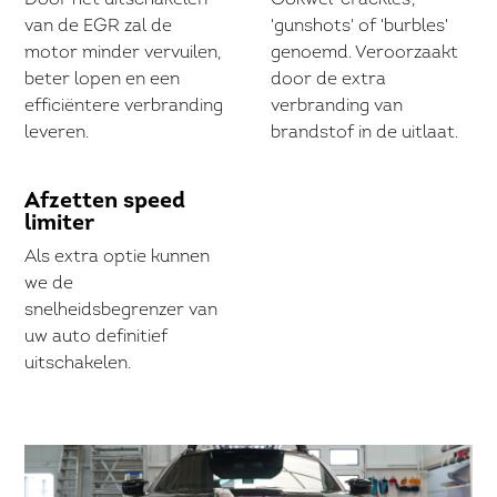
Door het uitschakelen
Ookwel 'crackles',
van de EGR zal de
'gunshots' of 'burbles'
motor minder vervuilen,
genoemd. Veroorzaakt
beter lopen en een
door de extra
efficiëntere verbranding
verbranding van
leveren.
brandstof in de uitlaat.
Afzetten speed
limiter
Als extra optie kunnen
we de
snelheidsbegrenzer van
uw auto definitief
uitschakelen.