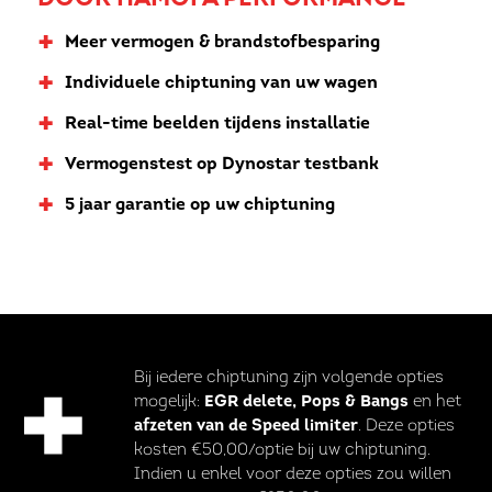
+
Meer vermogen & brandstofbesparing
+
Individuele chiptuning van uw wagen
+
Real-time beelden tijdens installatie
+
Vermogenstest op Dynostar testbank
+
5 jaar garantie op uw chiptuning
Bij iedere chiptuning zijn volgende opties
mogelijk:
EGR delete, Pops & Bangs
en het
afzeten van de Speed limiter
. Deze opties
kosten €50,00/optie bij uw chiptuning.
Indien u enkel voor deze opties zou willen