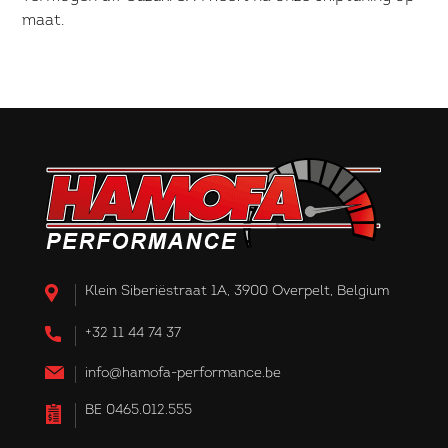
maat.
Klein Siberiëstraat 1A, 3900 Overpelt, Belgium
+32 11 44 74 37
info@hamofa-performance.be
BE 0465.012.555