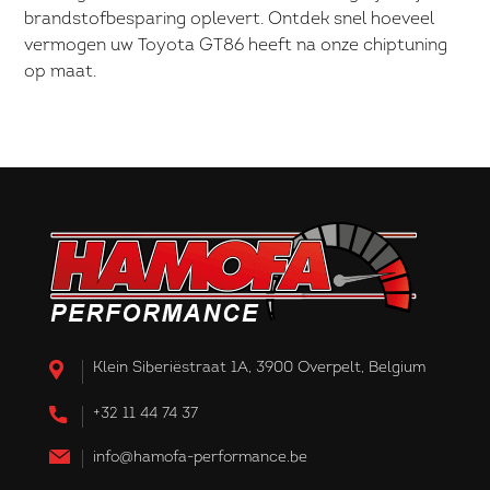
brandstofbesparing oplevert. Ontdek snel hoeveel
vermogen uw Toyota GT86 heeft na onze chiptuning
op maat.
Klein Siberiëstraat 1A, 3900 Overpelt, Belgium
+32 11 44 74 37
info@hamofa-performance.be