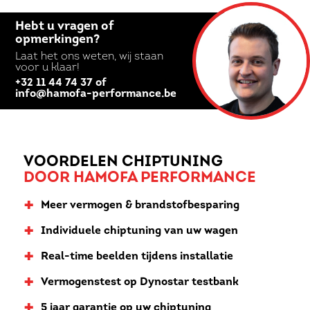
Hebt u vragen of
opmerkingen?
Laat het ons weten, wij staan
voor u klaar!
+32 11 44 74 37 of
info@hamofa-performance.be
VOORDELEN CHIPTUNING
DOOR HAMOFA PERFORMANCE
+
Meer vermogen & brandstofbesparing
+
Individuele chiptuning van uw wagen
+
Real-time beelden tijdens installatie
+
Vermogenstest op Dynostar testbank
5 jaar garantie op uw chiptuning