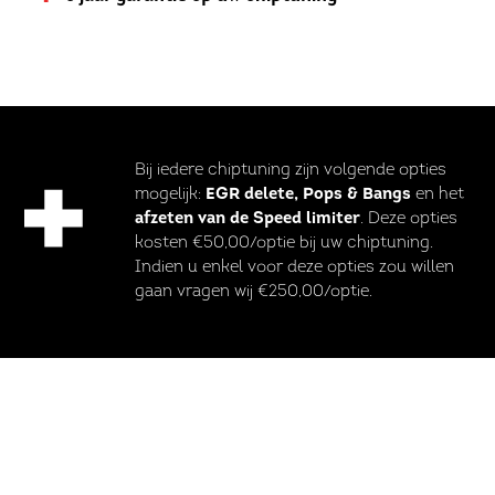
+
Bij iedere chiptuning zijn volgende opties
mogelijk:
EGR delete, Pops & Bangs
en het
afzeten van de Speed limiter
. Deze opties
kosten €50,00/optie bij uw chiptuning.
Indien u enkel voor deze opties zou willen
gaan vragen wij €250,00/optie.