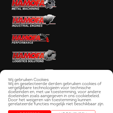
Wij gebruiken Cookies
Wij en geselecteerde derden gebruiken cookies of
vergelijkbare technologieën voor technische
doeleinden en, met uw toestemming, voor andere
doeleinden zoals aangegeven in ons cookiebeleid.
Door het weigeren van toestemming kunnen
gerelateerde functies mogelijk niet beschikbaar zijn.