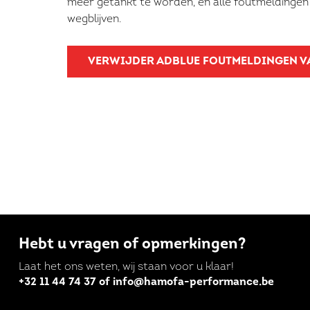
meer getankt te worden, en alle foutmeldingen
wegblijven.
VERWIJDER ADBLUE FOUTMELDINGEN 
Hebt u vragen of opmerkingen?
Laat het ons weten, wij staan voor u klaar!
+32 11 44 74 37 of info@hamofa-performance.be