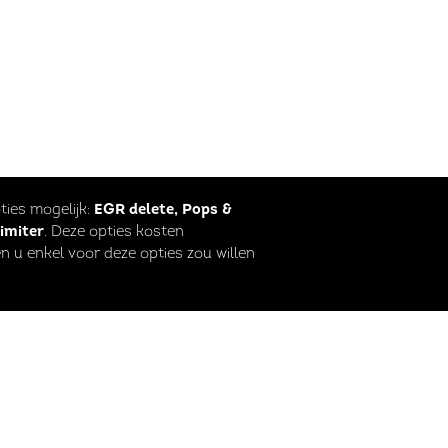
pties mogelijk:
EGR delete, Pops &
limiter
. Deze opties kosten
n u enkel voor deze opties zou willen