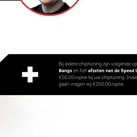
Bij iedere chiptuning zijn volgende o
Bangs
en het
afzeten van de Speed 
€50,00/optie bij uw chiptuning. Indie
gaan vragen wij €250,00/optie.