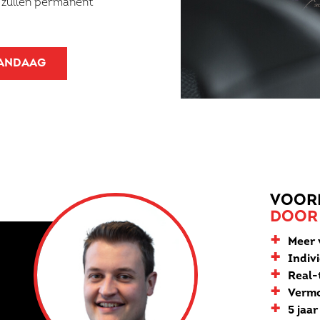
 zullen permanent
VANDAAG
VOOR
DOOR
+
Meer 
+
Indiv
+
Real-t
+
Vermo
+
5 jaa