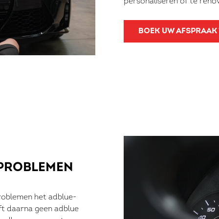
personaliseren of te reno
BOEK UW AFSPRAAK
PROBLEMEN
problemen het adblue-
ft daarna geen adblue