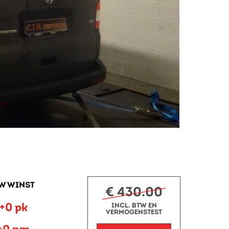
W WINST
€ 430.00
+0 pk
INCL. BTW EN
VERMOGENSTEST