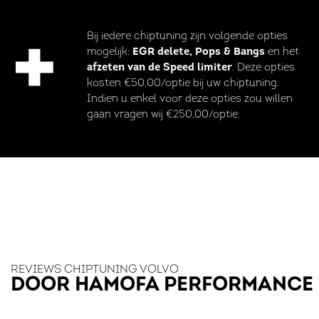
Bij iedere chiptuning zijn volgende opties
mogelijk:
EGR delete, Pops & Bangs
en het
afzeten van de Speed limiter
. Deze opties
kosten €50,00/optie bij uw chiptuning.
Indien u enkel voor deze opties zou willen
gaan vragen wij €250,00/optie.
REVIEWS CHIPTUNING VOLVO
DOOR HAMOFA PERFORMANCE