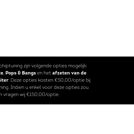
 chiptuning zijn volgende opties mogelijk:
te
,
Pops & Bangs
en het
afzeten van de
iter
. Deze opties kosten €50,00/optie bij
ing. Indien u enkel voor deze opties zou
n vragen wij €150,00/optie.