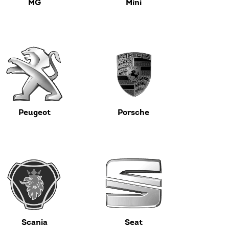
MG
Mini
Peugeot
Porsche
Scania
Seat