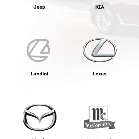
Jeep
KIA
Landini
Lexus