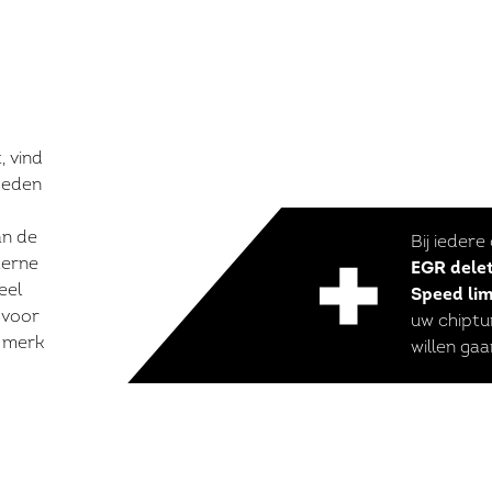
 vind
kheden
an de
Bij iedere
terne
EGR dele
eel
Speed lim
 voor
uw chiptun
e merk
willen gaa