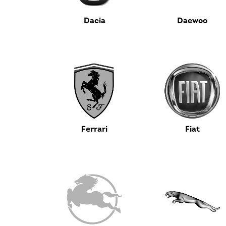
Dacia
Daewoo
Ferrari
Fiat